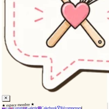
★ espace membre ★
Fil
Forum
Galerie
Cakebook
Récompenses