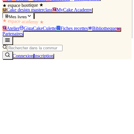
★ espace boutique ★
Cake design masterclass
MyCake Academy
Mes livres
★ espace academy ★
Atelier
GigaCakeCulette
Fiches recettes
Bibliothèque
Partenaires
Connexion
Inscription