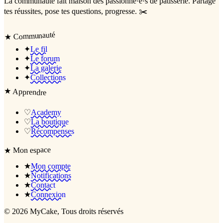
La communauté
fait maison
des passionné·e·s de pâtisserie. Partage
tes réussites, pose tes questions, progresse. ✂️
Communauté
★
✦
Le fil
✦
Le forum
✦
La galerie
✦
Collections
★
Apprendre
♡
Academy
♡
La boutique
♡
Récompenses
Mon espace
★
★
Mon compte
★
Notifications
★
Contact
★
Connexion
©
2026
MyCake
, Tous droits réservés