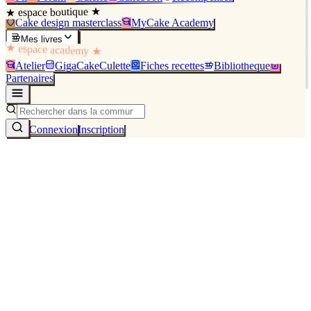
★ espace boutique ★
Cake design masterclass
MyCake Academy
Mes livres
★ espace academy ★
Atelier
GigaCakeCulette
Fiches recettes
Bibliothèque
Partenaires
Connexion
Inscription