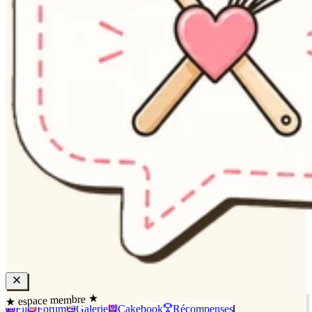
★ espace membre ★
Fil
Forum
Galerie
Cakebook
Récompenses