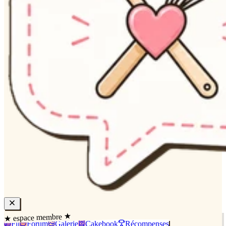
★ espace membre ★
Fil
Forum
Galerie
Cakebook
Récompenses