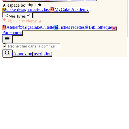
★ espace boutique ★
Cake design masterclass
MyCake Academy
Mes livres
★ espace academy ★
Atelier
GigaCakeCulette
Fiches recettes
Bibliothèque
Partenaires
Connexion
Inscription