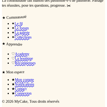
La communauté
fait maison
des passionné·e·s de pâtisserie. Partage
tes réussites, pose tes questions, progresse. ✂️
Communauté
★
✦
Le fil
✦
Le forum
✦
La galerie
✦
Collections
★
Apprendre
♡
Academy
♡
La boutique
♡
Récompenses
Mon espace
★
★
Mon compte
★
Notifications
★
Contact
★
Connexion
©
2026
MyCake
, Tous droits réservés