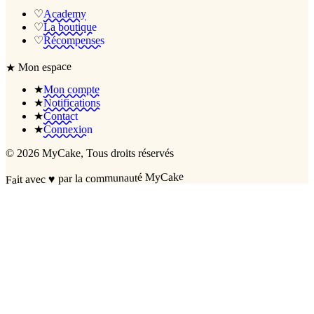
♡
Academy
♡
La boutique
♡
Récompenses
Mon espace
★
★
Mon compte
★
Notifications
★
Contact
★
Connexion
©
2026
MyCake
, Tous droits réservés
par la communauté MyCake
♥
Fait avec