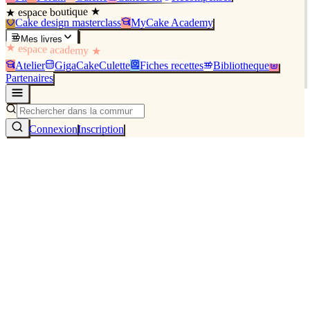
★ espace boutique ★
Cake design masterclass
MyCake Academy
Mes livres
★ espace academy ★
Atelier
GigaCakeCulette
Fiches recettes
Bibliothèque
Partenaires
Connexion
Inscription