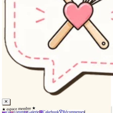
★ espace membre ★
Fil
Forum
Galerie
Cakebook
Récompenses