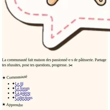
La communauté
fait maison
des passionné·e·s de pâtisserie. Partage
tes réussites, pose tes questions, progresse. ✂️
Communauté
★
✦
Le fil
✦
Le forum
✦
La galerie
✦
Collections
★
Apprendre