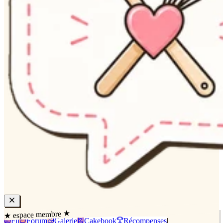
★ espace membre ★
Fil
Forum
Galerie
Cakebook
Récompenses