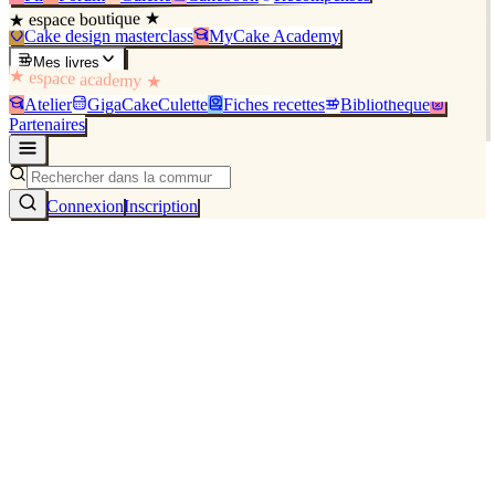
★ espace boutique ★
Cake design masterclass
MyCake Academy
Mes livres
★ espace academy ★
Atelier
GigaCakeCulette
Fiches recettes
Bibliothèque
Partenaires
Connexion
Inscription