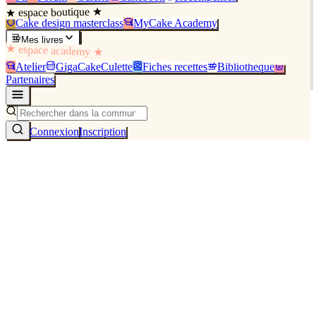
★ espace boutique ★
Cake design masterclass
MyCake Academy
Mes livres
★ espace academy ★
Atelier
GigaCakeCulette
Fiches recettes
Bibliothèque
Partenaires
Connexion
Inscription