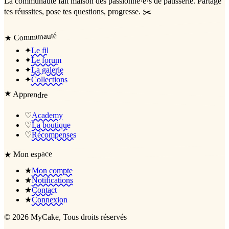
La communauté
fait maison
des passionné·e·s de pâtisserie. Partage
tes réussites, pose tes questions, progresse. ✂️
Communauté
★
✦
Le fil
✦
Le forum
✦
La galerie
✦
Collections
★
Apprendre
♡
Academy
♡
La boutique
♡
Récompenses
Mon espace
★
★
Mon compte
★
Notifications
★
Contact
★
Connexion
©
2026
MyCake
, Tous droits réservés