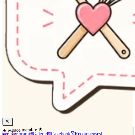
★ espace membre ★
Fil
Forum
Galerie
Cakebook
Récompenses