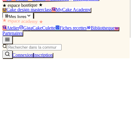
★ espace boutique ★
Cake design masterclass
MyCake Academy
Mes livres
★ espace academy ★
Atelier
GigaCakeCulette
Fiches recettes
Bibliothèque
Partenaires
Connexion
Inscription