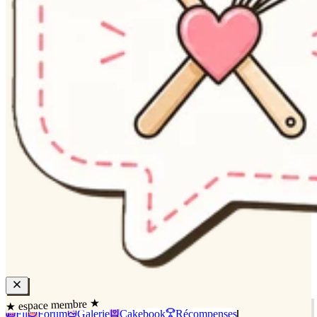
★ espace membre ★
Fil
Forum
Galerie
Cakebook
Récompenses