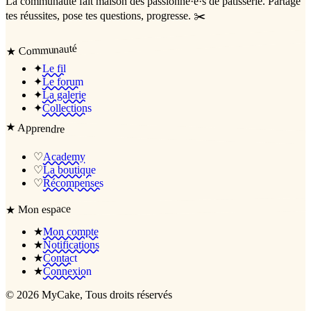
La communauté
fait maison
des passionné·e·s de pâtisserie. Partage
tes réussites, pose tes questions, progresse. ✂️
Communauté
★
✦
Le fil
✦
Le forum
✦
La galerie
✦
Collections
★
Apprendre
♡
Academy
♡
La boutique
♡
Récompenses
Mon espace
★
★
Mon compte
★
Notifications
★
Contact
★
Connexion
©
2026
MyCake
, Tous droits réservés