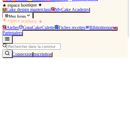
★ espace boutique ★
Cake design masterclass
MyCake Academy
Mes livres
★ espace academy ★
Atelier
GigaCakeCulette
Fiches recettes
Bibliothèque
Partenaires
Connexion
Inscription