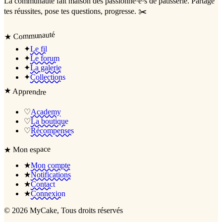
La communauté
fait maison
des passionné·e·s de pâtisserie. Partage
tes réussites, pose tes questions, progresse. ✂️
Communauté
★
✦
Le fil
✦
Le forum
✦
La galerie
✦
Collections
★
Apprendre
♡
Academy
♡
La boutique
♡
Récompenses
Mon espace
★
★
Mon compte
★
Notifications
★
Contact
★
Connexion
©
2026
MyCake
, Tous droits réservés