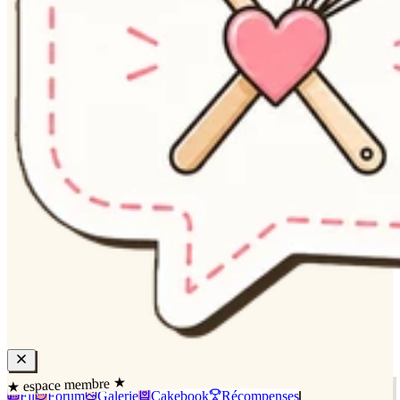
★ espace membre ★
Fil
Forum
Galerie
Cakebook
Récompenses