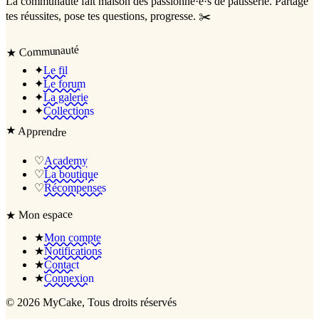
La communauté
fait maison
des passionné·e·s de pâtisserie. Partage
tes réussites, pose tes questions, progresse. ✂️
Communauté
★
✦
Le fil
✦
Le forum
✦
La galerie
✦
Collections
★
Apprendre
♡
Academy
♡
La boutique
♡
Récompenses
Mon espace
★
★
Mon compte
★
Notifications
★
Contact
★
Connexion
©
2026
MyCake
, Tous droits réservés