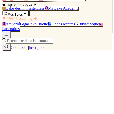
★ espace boutique ★
Cake design masterclass
MyCake Academy
Mes livres
★ espace academy ★
Atelier
GigaCakeCulette
Fiches recettes
Bibliothèque
Partenaires
Connexion
Inscription