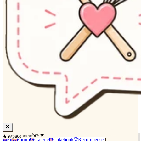
★ espace membre ★
Fil
Forum
Galerie
Cakebook
Récompenses