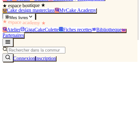
★ espace boutique ★
Cake design masterclass
MyCake Academy
Mes livres
★ espace academy ★
Atelier
GigaCakeCulette
Fiches recettes
Bibliothèque
Partenaires
Connexion
Inscription