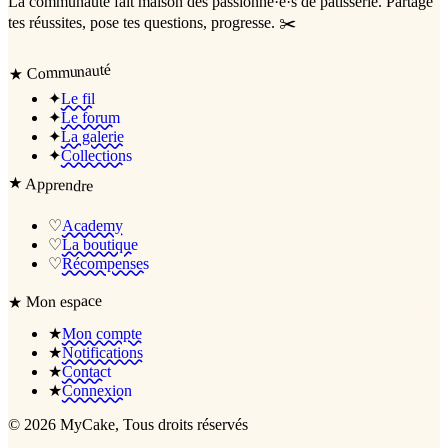
La communauté
fait maison
des passionné·e·s de pâtisserie. Partage
tes réussites, pose tes questions, progresse. ✂️
Communauté
★
✦
Le fil
✦
Le forum
✦
La galerie
✦
Collections
★
Apprendre
♡
Academy
♡
La boutique
♡
Récompenses
Mon espace
★
★
Mon compte
★
Notifications
★
Contact
★
Connexion
©
2026
MyCake
, Tous droits réservés