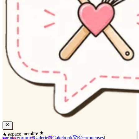
★ espace membre ★
Fil
Forum
Galerie
Cakebook
Récompenses