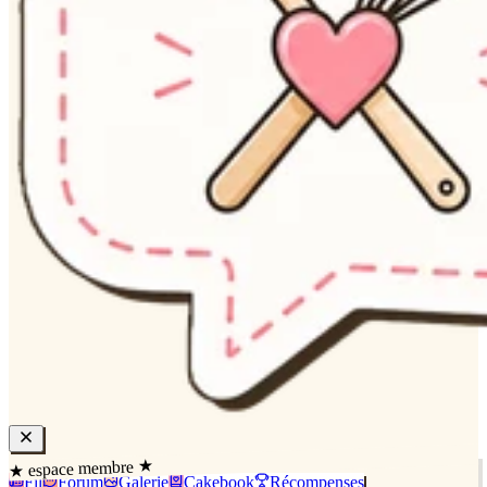
★ espace membre ★
Fil
Forum
Galerie
Cakebook
Récompenses