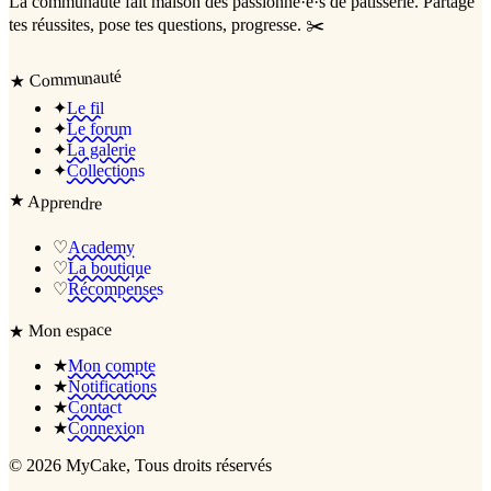
La communauté
fait maison
des passionné·e·s de pâtisserie. Partage
tes réussites, pose tes questions, progresse. ✂️
Communauté
★
✦
Le fil
✦
Le forum
✦
La galerie
✦
Collections
★
Apprendre
♡
Academy
♡
La boutique
♡
Récompenses
Mon espace
★
★
Mon compte
★
Notifications
★
Contact
★
Connexion
©
2026
MyCake
, Tous droits réservés