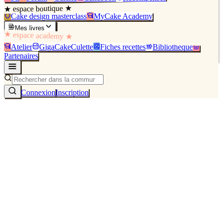
★ espace boutique ★
Cake design masterclass
MyCake Academy
Mes livres
★ espace academy ★
Atelier
GigaCakeCulette
Fiches recettes
Bibliothèque
Partenaires
Connexion
Inscription