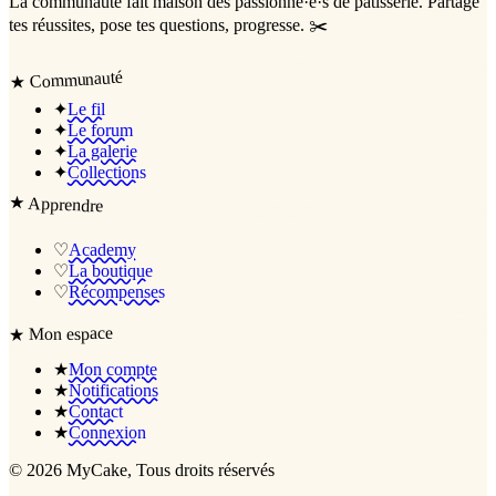
La communauté
fait maison
des passionné·e·s de pâtisserie. Partage
tes réussites, pose tes questions, progresse. ✂️
Communauté
★
✦
Le fil
✦
Le forum
✦
La galerie
✦
Collections
★
Apprendre
♡
Academy
♡
La boutique
♡
Récompenses
Mon espace
★
★
Mon compte
★
Notifications
★
Contact
★
Connexion
©
2026
MyCake
, Tous droits réservés