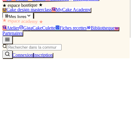
★ espace boutique ★
Cake design masterclass
MyCake Academy
Mes livres
★ espace academy ★
Atelier
GigaCakeCulette
Fiches recettes
Bibliothèque
Partenaires
Connexion
Inscription