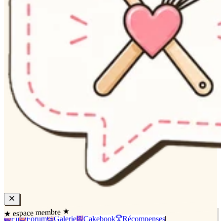
★ espace membre ★
Fil
Forum
Galerie
Cakebook
Récompenses