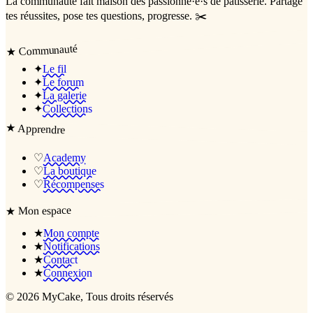
La communauté
fait maison
des passionné·e·s de pâtisserie. Partage
tes réussites, pose tes questions, progresse. ✂️
Communauté
★
✦
Le fil
✦
Le forum
✦
La galerie
✦
Collections
★
Apprendre
♡
Academy
♡
La boutique
♡
Récompenses
Mon espace
★
★
Mon compte
★
Notifications
★
Contact
★
Connexion
©
2026
MyCake
, Tous droits réservés