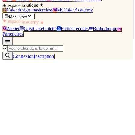
★ espace boutique ★
Cake design masterclass
MyCake Academy
Mes livres
★ espace academy ★
Atelier
GigaCakeCulette
Fiches recettes
Bibliothèque
Partenaires
Connexion
Inscription