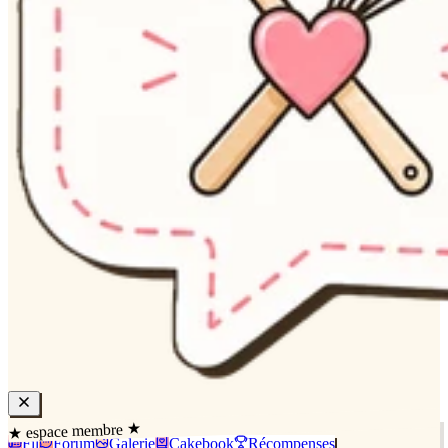
★ espace membre ★
Fil
Forum
Galerie
Cakebook
Récompenses