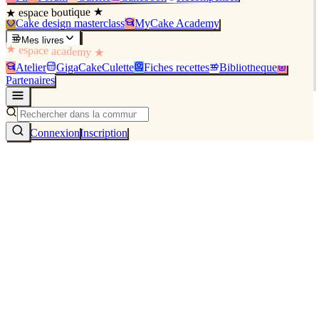
★ espace boutique ★
Cake design masterclass
MyCake Academy
Mes livres
★ espace academy ★
Atelier
GigaCakeCulette
Fiches recettes
Bibliothèque
Partenaires
Connexion
Inscription