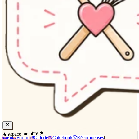
★ espace membre ★
Fil
Forum
Galerie
Cakebook
Récompenses