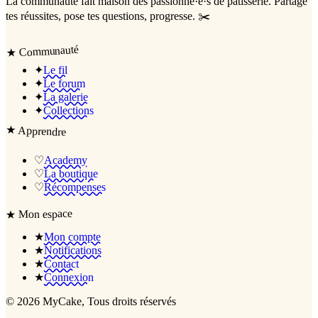
La communauté
fait maison
des passionné·e·s de pâtisserie. Partage
tes réussites, pose tes questions, progresse. ✂️
Communauté
★
✦
Le fil
✦
Le forum
✦
La galerie
✦
Collections
★
Apprendre
♡
Academy
♡
La boutique
♡
Récompenses
Mon espace
★
★
Mon compte
★
Notifications
★
Contact
★
Connexion
©
2026
MyCake
, Tous droits réservés