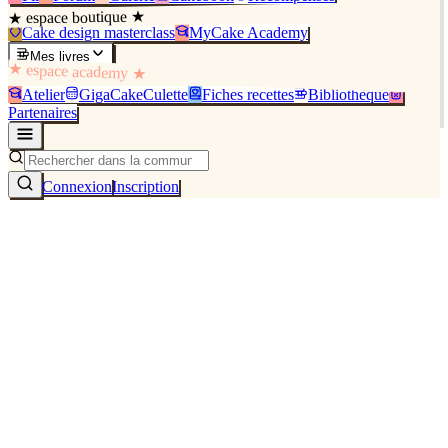
★ espace boutique ★
Cake design masterclass
MyCake Academy
Mes livres
★ espace academy ★
Atelier
GigaCakeCulette
Fiches recettes
Bibliothèque
Partenaires
Connexion
Inscription