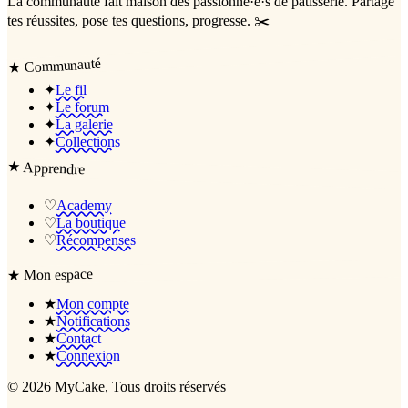
La communauté
fait maison
des passionné·e·s de pâtisserie. Partage
tes réussites, pose tes questions, progresse. ✂️
Communauté
★
✦
Le fil
✦
Le forum
✦
La galerie
✦
Collections
★
Apprendre
♡
Academy
♡
La boutique
♡
Récompenses
Mon espace
★
★
Mon compte
★
Notifications
★
Contact
★
Connexion
©
2026
MyCake
, Tous droits réservés