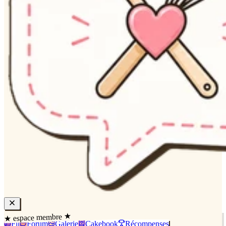
★ espace membre ★
Fil
Forum
Galerie
Cakebook
Récompenses