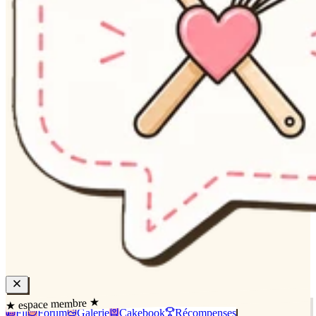
★ espace membre ★
Fil
Forum
Galerie
Cakebook
Récompenses