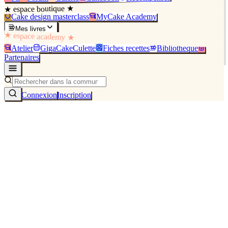
★ espace boutique ★
Cake design masterclass
MyCake Academy
Mes livres
★ espace academy ★
Atelier
GigaCakeCulette
Fiches recettes
Bibliothèque
Partenaires
Connexion
Inscription