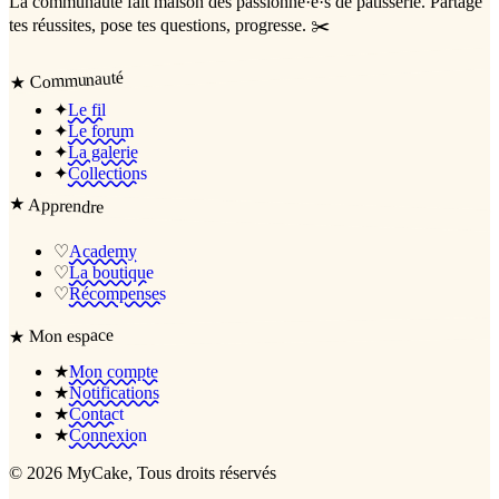
La communauté
fait maison
des passionné·e·s de pâtisserie. Partage
tes réussites, pose tes questions, progresse. ✂️
Communauté
★
✦
Le fil
✦
Le forum
✦
La galerie
✦
Collections
★
Apprendre
♡
Academy
♡
La boutique
♡
Récompenses
Mon espace
★
★
Mon compte
★
Notifications
★
Contact
★
Connexion
©
2026
MyCake
, Tous droits réservés