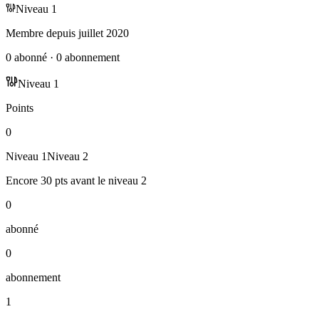
Niveau
1
Membre depuis
juillet 2020
0
abonné
·
0
abonnement
Niveau
1
Points
0
Niveau
1
Niveau
2
Encore
30
pts
avant le niveau
2
0
abonné
0
abonnement
1