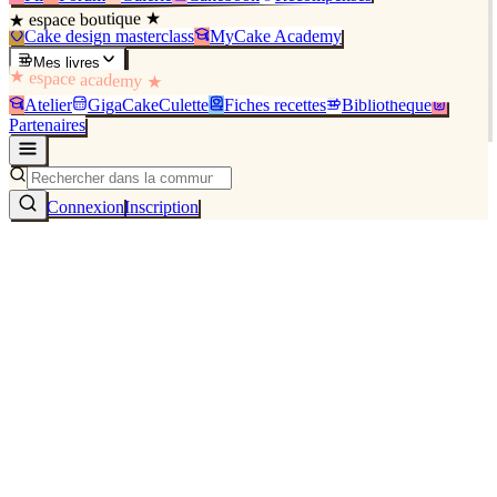
★ espace boutique ★
Cake design masterclass
MyCake Academy
Mes livres
★ espace academy ★
Atelier
GigaCakeCulette
Fiches recettes
Bibliothèque
Partenaires
Connexion
Inscription