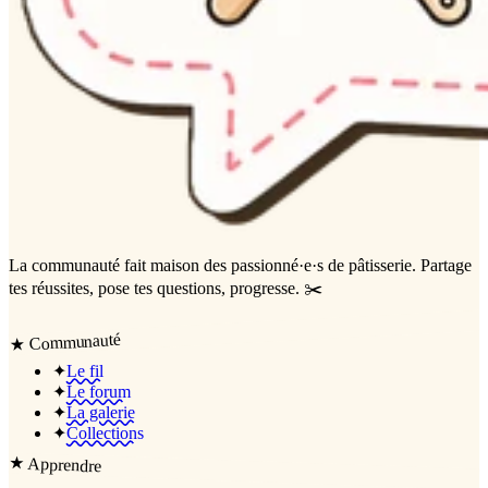
La communauté
fait maison
des passionné·e·s de pâtisserie. Partage
tes réussites, pose tes questions, progresse. ✂️
Communauté
★
✦
Le fil
✦
Le forum
✦
La galerie
✦
Collections
★
Apprendre