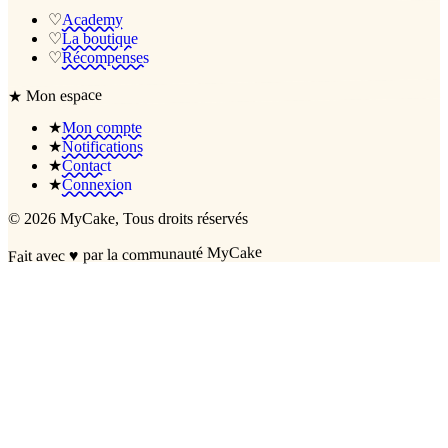
♡
Academy
♡
La boutique
♡
Récompenses
Mon espace
★
★
Mon compte
★
Notifications
★
Contact
★
Connexion
©
2026
MyCake
, Tous droits réservés
par la communauté MyCake
♥
Fait avec