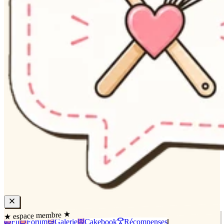
★ espace membre ★
Fil
Forum
Galerie
Cakebook
Récompenses