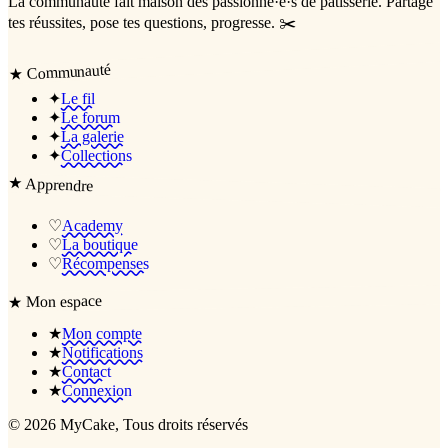
La communauté
fait maison
des passionné·e·s de pâtisserie. Partage
tes réussites, pose tes questions, progresse. ✂️
Communauté
★
✦
Le fil
✦
Le forum
✦
La galerie
✦
Collections
★
Apprendre
♡
Academy
♡
La boutique
♡
Récompenses
Mon espace
★
★
Mon compte
★
Notifications
★
Contact
★
Connexion
©
2026
MyCake
, Tous droits réservés