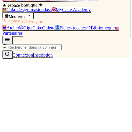
★ espace boutique ★
Cake design masterclass
MyCake Academy
Mes livres
★ espace academy ★
Atelier
GigaCakeCulette
Fiches recettes
Bibliothèque
Partenaires
Connexion
Inscription