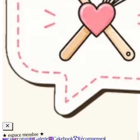
★ espace membre ★
Fil
Forum
Galerie
Cakebook
Récompenses