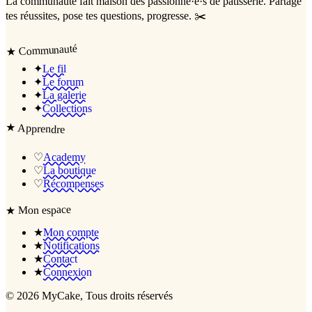
La communauté
fait maison
des passionné·e·s de pâtisserie. Partage
tes réussites, pose tes questions, progresse. ✂️
Communauté
★
✦
Le fil
✦
Le forum
✦
La galerie
✦
Collections
★
Apprendre
♡
Academy
♡
La boutique
♡
Récompenses
Mon espace
★
★
Mon compte
★
Notifications
★
Contact
★
Connexion
©
2026
MyCake
, Tous droits réservés