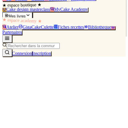
★ espace boutique ★
Cake design masterclass
MyCake Academy
Mes livres
★ espace academy ★
Atelier
GigaCakeCulette
Fiches recettes
Bibliothèque
Partenaires
Connexion
Inscription