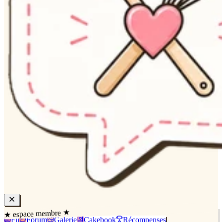
★ espace membre ★
Fil
Forum
Galerie
Cakebook
Récompenses