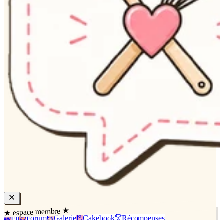
★ espace membre ★
Fil
Forum
Galerie
Cakebook
Récompenses