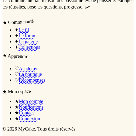
La communauté
fait maison
des passionné·e·s de pâtisserie. Partage
tes réussites, pose tes questions, progresse. ✂️
Communauté
★
✦
Le fil
✦
Le forum
✦
La galerie
✦
Collections
★
Apprendre
♡
Academy
♡
La boutique
♡
Récompenses
Mon espace
★
★
Mon compte
★
Notifications
★
Contact
★
Connexion
©
2026
MyCake
, Tous droits réservés