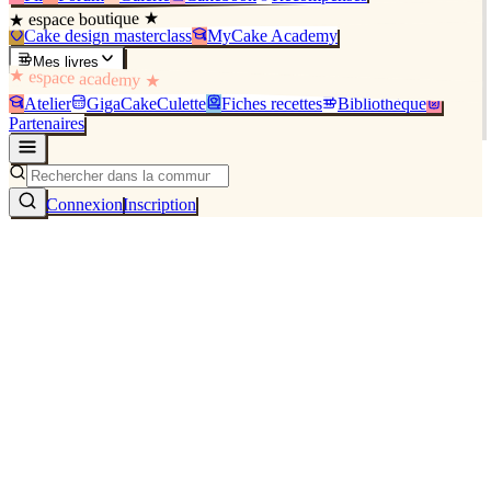
★ espace boutique ★
Cake design masterclass
MyCake Academy
Mes livres
★ espace academy ★
Atelier
GigaCakeCulette
Fiches recettes
Bibliothèque
Partenaires
Connexion
Inscription