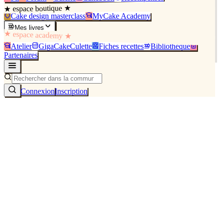
★ espace boutique ★
Cake design masterclass
MyCake Academy
Mes livres
★ espace academy ★
Atelier
GigaCakeCulette
Fiches recettes
Bibliothèque
Partenaires
Connexion
Inscription