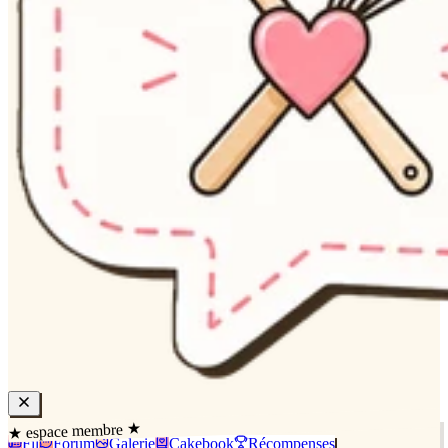
★ espace membre ★
Fil
Forum
Galerie
Cakebook
Récompenses