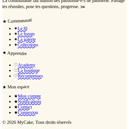
La communauté
fait maison
des passionné·e·s de pâtisserie. Partage
tes réussites, pose tes questions, progresse. ✂️
Communauté
★
✦
Le fil
✦
Le forum
✦
La galerie
✦
Collections
★
Apprendre
♡
Academy
♡
La boutique
♡
Récompenses
Mon espace
★
★
Mon compte
★
Notifications
★
Contact
★
Connexion
©
2026
MyCake
, Tous droits réservés