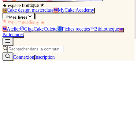
★ espace boutique ★
Cake design masterclass
MyCake Academy
Mes livres
★ espace academy ★
Atelier
GigaCakeCulette
Fiches recettes
Bibliothèque
Partenaires
Connexion
Inscription