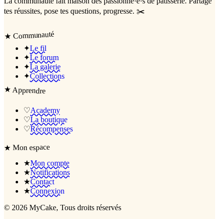
La communauté
fait maison
des passionné·e·s de pâtisserie. Partage
tes réussites, pose tes questions, progresse. ✂️
Communauté
★
✦
Le fil
✦
Le forum
✦
La galerie
✦
Collections
★
Apprendre
♡
Academy
♡
La boutique
♡
Récompenses
Mon espace
★
★
Mon compte
★
Notifications
★
Contact
★
Connexion
©
2026
MyCake
, Tous droits réservés