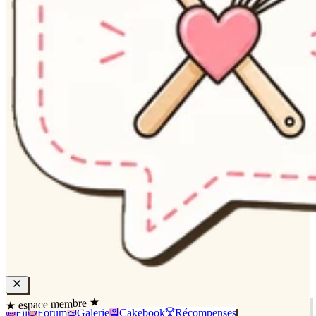
★ espace membre ★
Fil
Forum
Galerie
Cakebook
Récompenses