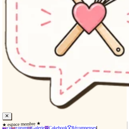
★ espace membre ★
Fil
Forum
Galerie
Cakebook
Récompenses