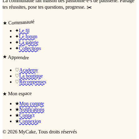
La communauté
fait maison
des passionné·e·s de pâtisserie. Partage
tes réussites, pose tes questions, progresse. ✂️
Communauté
★
✦
Le fil
✦
Le forum
✦
La galerie
✦
Collections
★
Apprendre
♡
Academy
♡
La boutique
♡
Récompenses
Mon espace
★
★
Mon compte
★
Notifications
★
Contact
★
Connexion
©
2026
MyCake
, Tous droits réservés