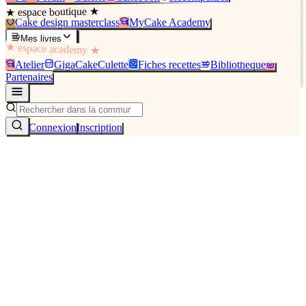
★ espace boutique ★
Cake design masterclass
MyCake Academy
Mes livres
★ espace academy ★
Atelier
GigaCakeCulette
Fiches recettes
Bibliothèque
Partenaires
Connexion
Inscription