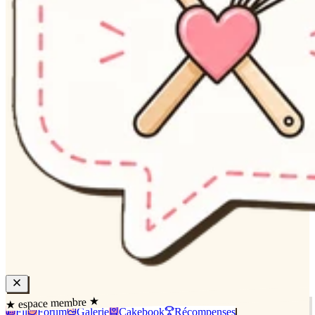
★ espace membre ★
Fil
Forum
Galerie
Cakebook
Récompenses