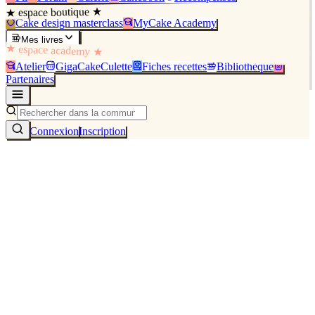
★ espace boutique ★
Cake design masterclass
MyCake Academy
Mes livres
★ espace academy ★
Atelier
GigaCakeCulette
Fiches recettes
Bibliothèque
Partenaires
Connexion
Inscription