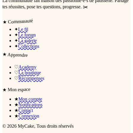
La communauté
fait maison
des passionné·e·s de pâtisserie. Partage
tes réussites, pose tes questions, progresse. ✂️
Communauté
★
✦
Le fil
✦
Le forum
✦
La galerie
✦
Collections
★
Apprendre
♡
Academy
♡
La boutique
♡
Récompenses
Mon espace
★
★
Mon compte
★
Notifications
★
Contact
★
Connexion
©
2026
MyCake
, Tous droits réservés