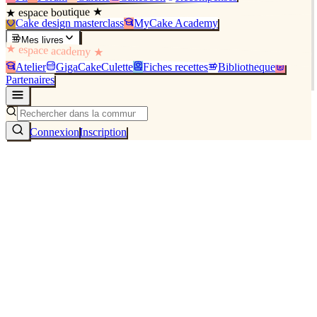
★ espace boutique ★
Cake design masterclass
MyCake Academy
Mes livres
★ espace academy ★
Atelier
GigaCakeCulette
Fiches recettes
Bibliothèque
Partenaires
Connexion
Inscription