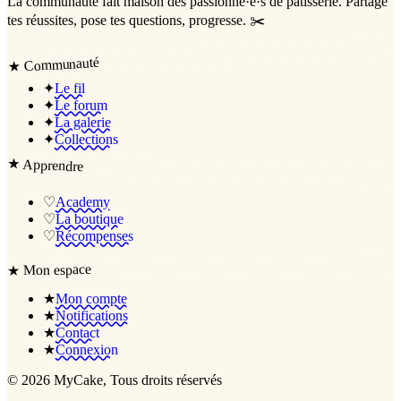
La communauté
fait maison
des passionné·e·s de pâtisserie. Partage
tes réussites, pose tes questions, progresse. ✂️
Communauté
★
✦
Le fil
✦
Le forum
✦
La galerie
✦
Collections
★
Apprendre
♡
Academy
♡
La boutique
♡
Récompenses
Mon espace
★
★
Mon compte
★
Notifications
★
Contact
★
Connexion
©
2026
MyCake
, Tous droits réservés