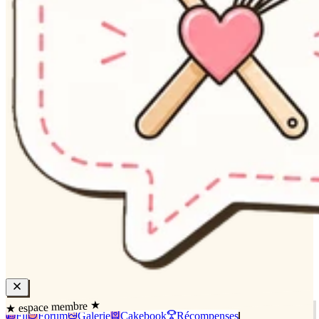
★ espace membre ★
Fil
Forum
Galerie
Cakebook
Récompenses