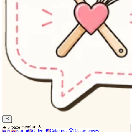
★ espace membre ★
Fil
Forum
Galerie
Cakebook
Récompenses