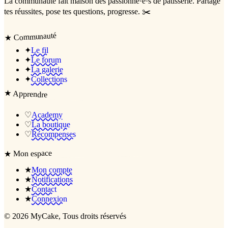
La communauté
fait maison
des passionné·e·s de pâtisserie. Partage
tes réussites, pose tes questions, progresse. ✂️
Communauté
★
✦
Le fil
✦
Le forum
✦
La galerie
✦
Collections
★
Apprendre
♡
Academy
♡
La boutique
♡
Récompenses
Mon espace
★
★
Mon compte
★
Notifications
★
Contact
★
Connexion
©
2026
MyCake
, Tous droits réservés