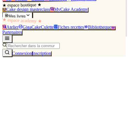
★ espace boutique ★
Cake design masterclass
MyCake Academy
Mes livres
★ espace academy ★
Atelier
GigaCakeCulette
Fiches recettes
Bibliothèque
Partenaires
Connexion
Inscription