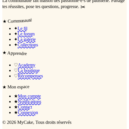
La communauté
fait maison
des passionné·e·s de pâtisserie. Partage
tes réussites, pose tes questions, progresse. ✂️
Communauté
★
✦
Le fil
✦
Le forum
✦
La galerie
✦
Collections
★
Apprendre
♡
Academy
♡
La boutique
♡
Récompenses
Mon espace
★
★
Mon compte
★
Notifications
★
Contact
★
Connexion
©
2026
MyCake
, Tous droits réservés