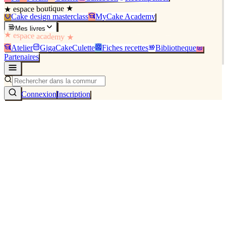
★ espace boutique ★
Cake design masterclass
MyCake Academy
Mes livres
★ espace academy ★
Atelier
GigaCakeCulette
Fiches recettes
Bibliothèque
Partenaires
Connexion
Inscription