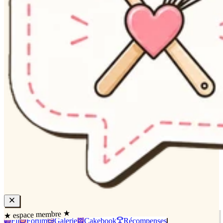
★ espace membre ★
Fil
Forum
Galerie
Cakebook
Récompenses