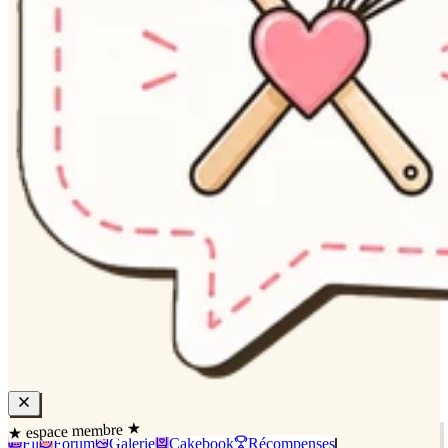
★ espace membre ★
Fil
Forum
Galerie
Cakebook
Récompenses