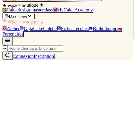
★ espace boutique ★
Cake design masterclass
MyCake Academy
Mes livres
★ espace academy ★
Atelier
GigaCakeCulette
Fiches recettes
Bibliothèque
Partenaires
Connexion
Inscription