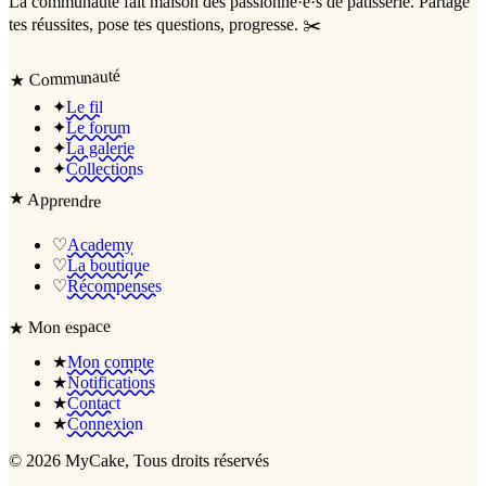
La communauté
fait maison
des passionné·e·s de pâtisserie. Partage
tes réussites, pose tes questions, progresse. ✂️
Communauté
★
✦
Le fil
✦
Le forum
✦
La galerie
✦
Collections
★
Apprendre
♡
Academy
♡
La boutique
♡
Récompenses
Mon espace
★
★
Mon compte
★
Notifications
★
Contact
★
Connexion
©
2026
MyCake
, Tous droits réservés