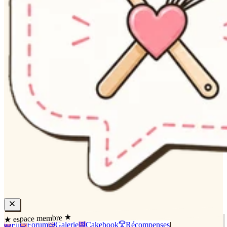
★ espace membre ★
Fil
Forum
Galerie
Cakebook
Récompenses