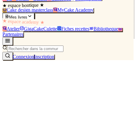
★ espace boutique ★
Cake design masterclass
MyCake Academy
Mes livres
★ espace academy ★
Atelier
GigaCakeCulette
Fiches recettes
Bibliothèque
Partenaires
Connexion
Inscription