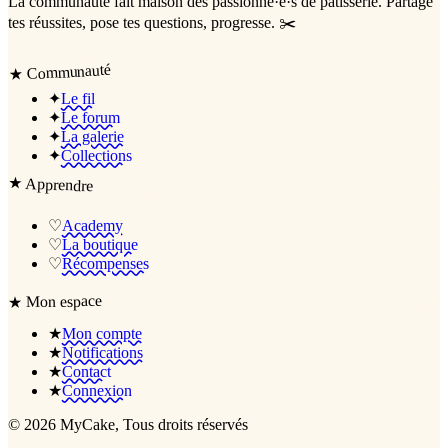
La communauté
fait maison
des passionné·e·s de pâtisserie. Partage
tes réussites, pose tes questions, progresse. ✂️
Communauté
★
✦
Le fil
✦
Le forum
✦
La galerie
✦
Collections
★
Apprendre
♡
Academy
♡
La boutique
♡
Récompenses
Mon espace
★
★
Mon compte
★
Notifications
★
Contact
★
Connexion
©
2026
MyCake
, Tous droits réservés