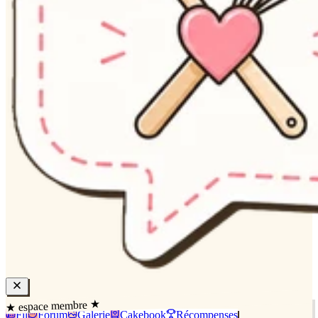
★ espace membre ★
Fil
Forum
Galerie
Cakebook
Récompenses