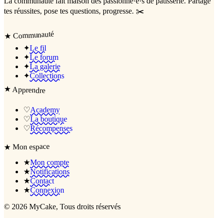
La communauté
fait maison
des passionné·e·s de pâtisserie. Partage
tes réussites, pose tes questions, progresse. ✂️
Communauté
★
✦
Le fil
✦
Le forum
✦
La galerie
✦
Collections
★
Apprendre
♡
Academy
♡
La boutique
♡
Récompenses
Mon espace
★
★
Mon compte
★
Notifications
★
Contact
★
Connexion
©
2026
MyCake
, Tous droits réservés