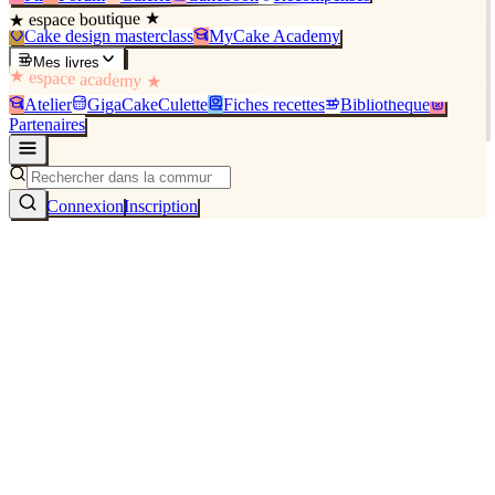
★ espace boutique ★
Cake design masterclass
MyCake Academy
Mes livres
★ espace academy ★
Atelier
GigaCakeCulette
Fiches recettes
Bibliothèque
Partenaires
Connexion
Inscription