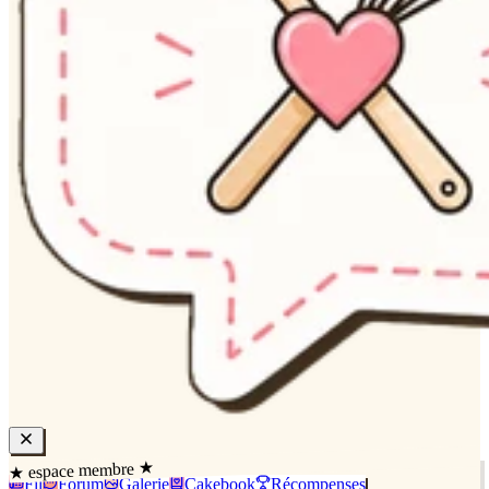
★ espace membre ★
Fil
Forum
Galerie
Cakebook
Récompenses