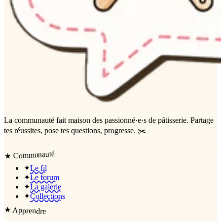
La communauté
fait maison
des passionné·e·s de pâtisserie. Partage
tes réussites, pose tes questions, progresse. ✂️
Communauté
★
✦
Le fil
✦
Le forum
✦
La galerie
✦
Collections
★
Apprendre