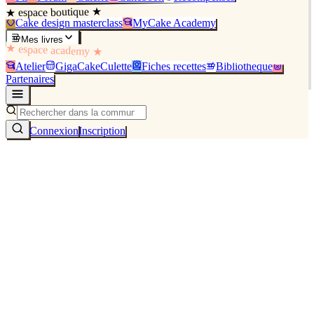
★ espace boutique ★
Cake design masterclass
MyCake Academy
Mes livres
★ espace academy ★
Atelier
GigaCakeCulette
Fiches recettes
Bibliothèque
Partenaires
Connexion
Inscription