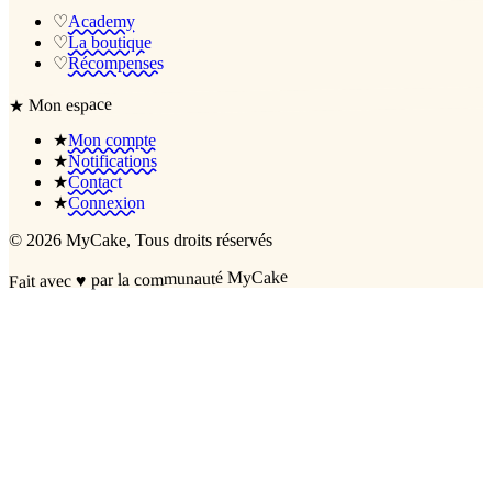
♡
Academy
♡
La boutique
♡
Récompenses
Mon espace
★
★
Mon compte
★
Notifications
★
Contact
★
Connexion
©
2026
MyCake
, Tous droits réservés
par la communauté MyCake
♥
Fait avec