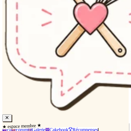
★ espace membre ★
Fil
Forum
Galerie
Cakebook
Récompenses