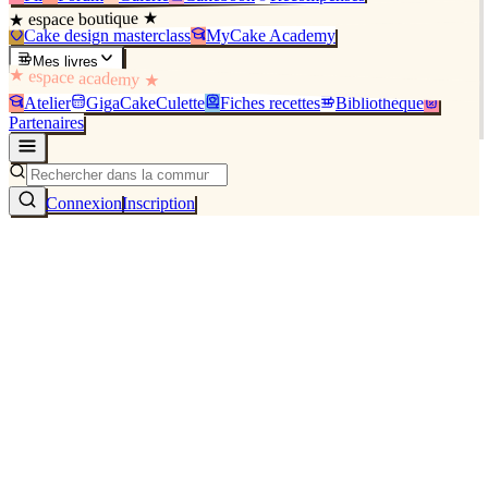
★ espace boutique ★
Cake design masterclass
MyCake Academy
Mes livres
★ espace academy ★
Atelier
GigaCakeCulette
Fiches recettes
Bibliothèque
Partenaires
Connexion
Inscription