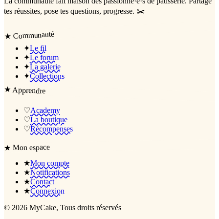
La communauté
fait maison
des passionné·e·s de pâtisserie. Partage
tes réussites, pose tes questions, progresse. ✂️
Communauté
★
✦
Le fil
✦
Le forum
✦
La galerie
✦
Collections
★
Apprendre
♡
Academy
♡
La boutique
♡
Récompenses
Mon espace
★
★
Mon compte
★
Notifications
★
Contact
★
Connexion
©
2026
MyCake
, Tous droits réservés