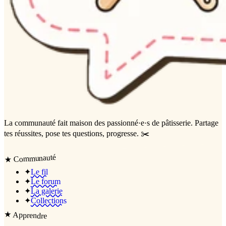
La communauté
fait maison
des passionné·e·s de pâtisserie. Partage
tes réussites, pose tes questions, progresse. ✂️
Communauté
★
✦
Le fil
✦
Le forum
✦
La galerie
✦
Collections
★
Apprendre