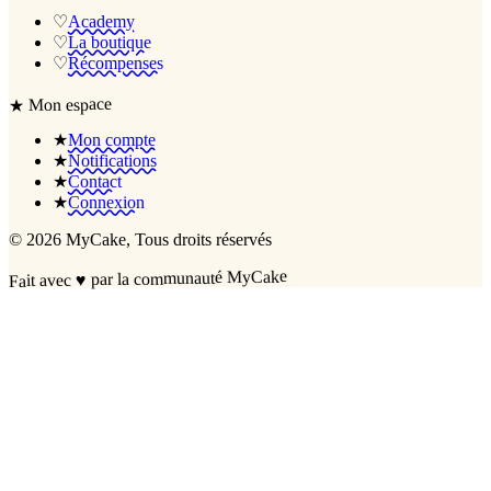
♡
Academy
♡
La boutique
♡
Récompenses
Mon espace
★
★
Mon compte
★
Notifications
★
Contact
★
Connexion
©
2026
MyCake
, Tous droits réservés
par la communauté MyCake
♥
Fait avec