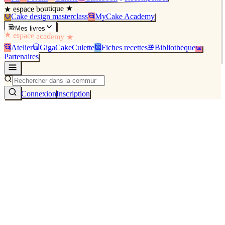
★ espace boutique ★
Cake design masterclass
MyCake Academy
Mes livres
★ espace academy ★
Atelier
GigaCakeCulette
Fiches recettes
Bibliothèque
Partenaires
Connexion
Inscription