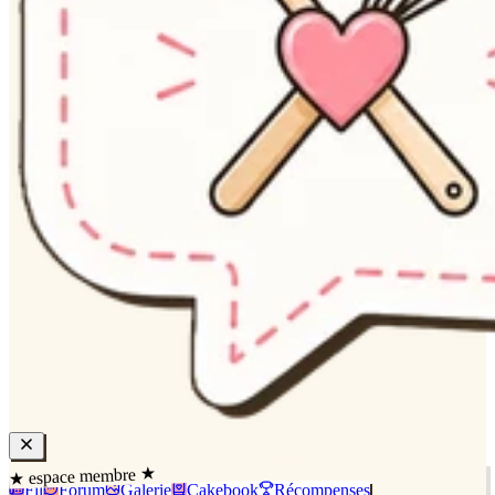
★ espace membre ★
Fil
Forum
Galerie
Cakebook
Récompenses