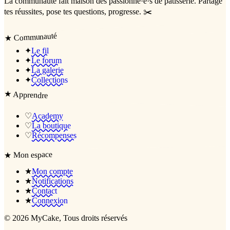
La communauté
fait maison
des passionné·e·s de pâtisserie. Partage
tes réussites, pose tes questions, progresse. ✂️
Communauté
★
✦
Le fil
✦
Le forum
✦
La galerie
✦
Collections
★
Apprendre
♡
Academy
♡
La boutique
♡
Récompenses
Mon espace
★
★
Mon compte
★
Notifications
★
Contact
★
Connexion
©
2026
MyCake
, Tous droits réservés