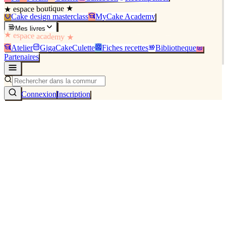
★ espace boutique ★
Cake design masterclass
MyCake Academy
Mes livres
★ espace academy ★
Atelier
GigaCakeCulette
Fiches recettes
Bibliothèque
Partenaires
Connexion
Inscription