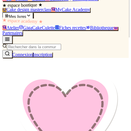
★ espace boutique ★
Cake design masterclass
MyCake Academy
Mes livres
★ espace academy ★
Atelier
GigaCakeCulette
Fiches recettes
Bibliothèque
Partenaires
Connexion
Inscription