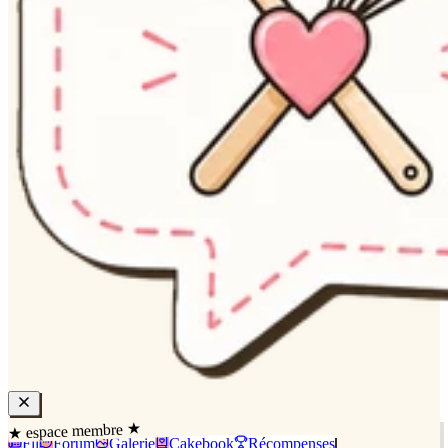
★ espace membre ★
Fil
Forum
Galerie
Cakebook
Récompenses