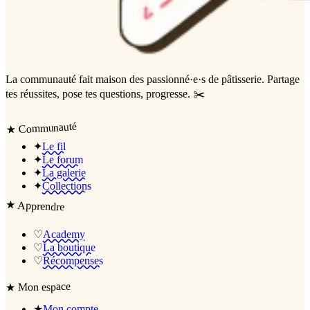
La communauté
fait maison
des passionné·e·s de pâtisserie. Partage
tes réussites, pose tes questions, progresse. ✂️
Communauté
★
✦
Le fil
✦
Le forum
✦
La galerie
✦
Collections
★
Apprendre
♡
Academy
♡
La boutique
♡
Récompenses
Mon espace
★
★
Mon compte