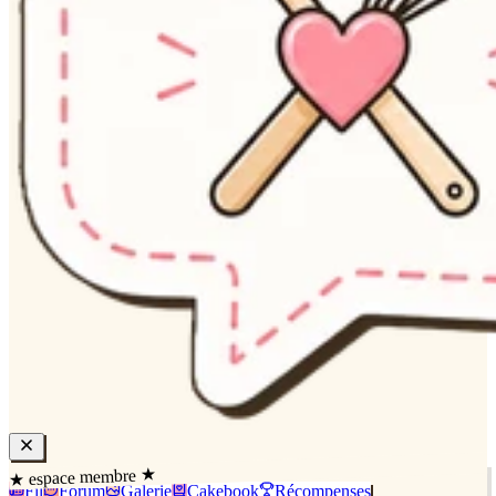
★ espace membre ★
Fil
Forum
Galerie
Cakebook
Récompenses