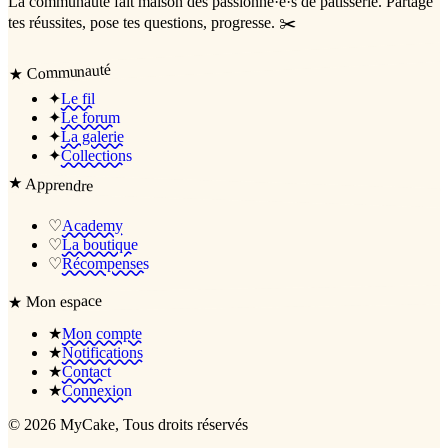
La communauté
fait maison
des passionné·e·s de pâtisserie. Partage
tes réussites, pose tes questions, progresse. ✂️
Communauté
★
✦
Le fil
✦
Le forum
✦
La galerie
✦
Collections
★
Apprendre
♡
Academy
♡
La boutique
♡
Récompenses
Mon espace
★
★
Mon compte
★
Notifications
★
Contact
★
Connexion
©
2026
MyCake
, Tous droits réservés