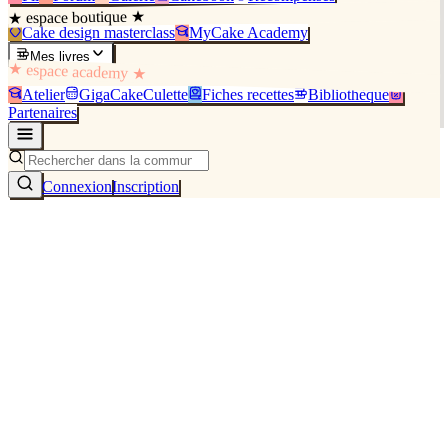
★ espace boutique ★
Cake design masterclass
MyCake Academy
Mes livres
★ espace academy ★
Atelier
GigaCakeCulette
Fiches recettes
Bibliothèque
Partenaires
Connexion
Inscription