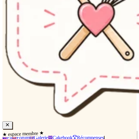
★ espace membre ★
Fil
Forum
Galerie
Cakebook
Récompenses