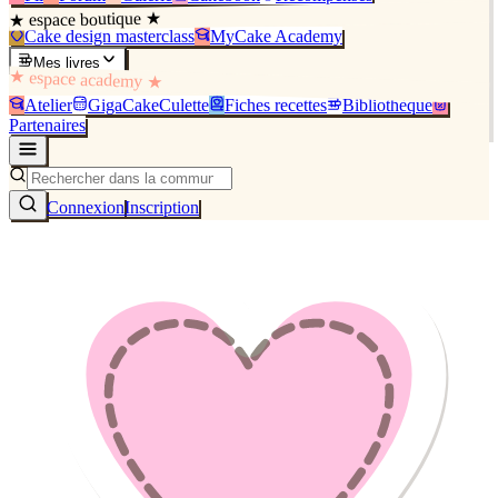
★ espace boutique ★
Cake design masterclass
MyCake Academy
Mes livres
★ espace academy ★
Atelier
GigaCakeCulette
Fiches recettes
Bibliothèque
Partenaires
Connexion
Inscription