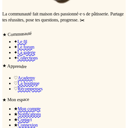
La communauté
fait maison
des passionné·e·s de pâtisserie. Partage
tes réussites, pose tes questions, progresse. ✂️
Communauté
★
✦
Le fil
✦
Le forum
✦
La galerie
✦
Collections
★
Apprendre
♡
Academy
♡
La boutique
♡
Récompenses
Mon espace
★
★
Mon compte
★
Notifications
★
Contact
★
Connexion