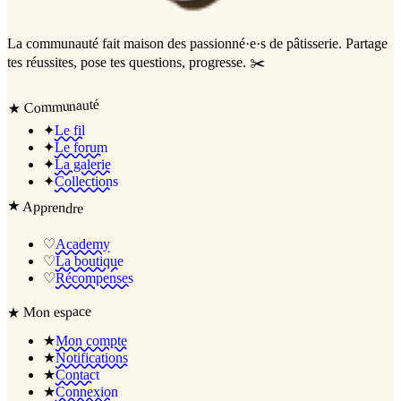
La communauté
fait maison
des passionné·e·s de pâtisserie. Partage
tes réussites, pose tes questions, progresse. ✂️
Communauté
★
✦
Le fil
✦
Le forum
✦
La galerie
✦
Collections
★
Apprendre
♡
Academy
♡
La boutique
♡
Récompenses
Mon espace
★
★
Mon compte
★
Notifications
★
Contact
★
Connexion