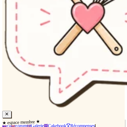
★ espace membre ★
Fil
Forum
Galerie
Cakebook
Récompenses