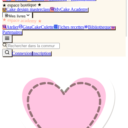
★ espace boutique ★
Cake design masterclass
MyCake Academy
Mes livres
★ espace academy ★
Atelier
GigaCakeCulette
Fiches recettes
Bibliothèque
Partenaires
Connexion
Inscription