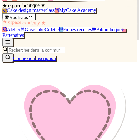
★ espace boutique ★
Cake design masterclass
MyCake Academy
Mes livres
★ espace academy ★
Atelier
GigaCakeCulette
Fiches recettes
Bibliothèque
Partenaires
Connexion
Inscription