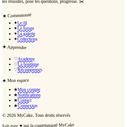
tes réussites, pose tes questions, progresse. ✂️
Communauté
★
✦
Le fil
✦
Le forum
✦
La galerie
✦
Collections
★
Apprendre
♡
Academy
♡
La boutique
♡
Récompenses
Mon espace
★
★
Mon compte
★
Notifications
★
Contact
★
Connexion
©
2026
MyCake
, Tous droits réservés
par la communauté MyCake
♥
Fait avec