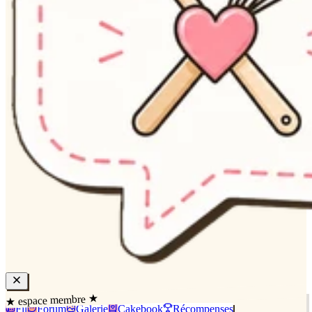
★ espace membre ★
Fil
Forum
Galerie
Cakebook
Récompenses