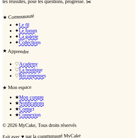
tes réussites, pose tes questions, progresse. ✂️
Communauté
★
✦
Le fil
✦
Le forum
✦
La galerie
✦
Collections
★
Apprendre
♡
Academy
♡
La boutique
♡
Récompenses
Mon espace
★
★
Mon compte
★
Notifications
★
Contact
★
Connexion
©
2026
MyCake
, Tous droits réservés
par la communauté MyCake
♥
Fait avec