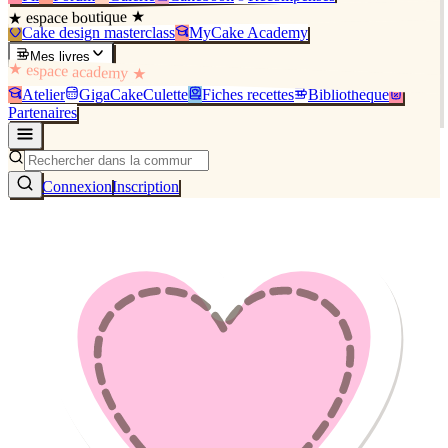
★ espace boutique ★
Cake design masterclass
MyCake Academy
Mes livres
★ espace academy ★
Atelier
GigaCakeCulette
Fiches recettes
Bibliothèque
Partenaires
Connexion
Inscription