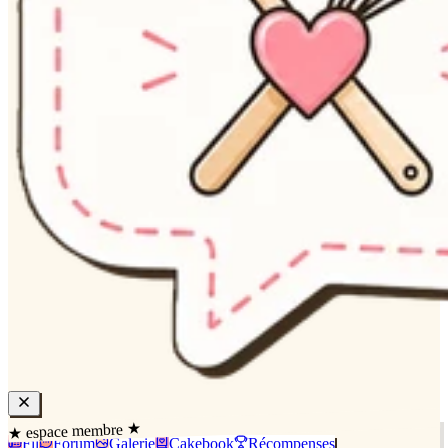
★ espace membre ★
Fil
Forum
Galerie
Cakebook
Récompenses