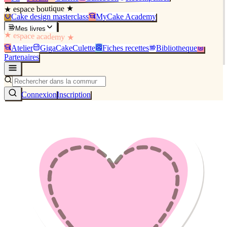
★ espace boutique ★
Cake design masterclass
MyCake Academy
Mes livres
★ espace academy ★
Atelier
GigaCakeCulette
Fiches recettes
Bibliothèque
Partenaires
Connexion
Inscription