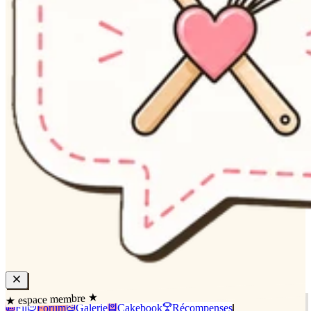
★ espace membre ★
Fil
Forum
Galerie
Cakebook
Récompenses