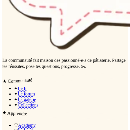
La communauté
fait maison
des passionné·e·s de pâtisserie. Partage
tes réussites, pose tes questions, progresse. ✂️
Communauté
★
✦
Le fil
✦
Le forum
✦
La galerie
✦
Collections
★
Apprendre
♡
Academy