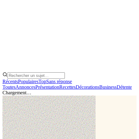
Récents
Populaires
Top
Sans réponse
Toutes
Annonces
Présentation
Recettes
Décorations
Business
Détente
Chargement…