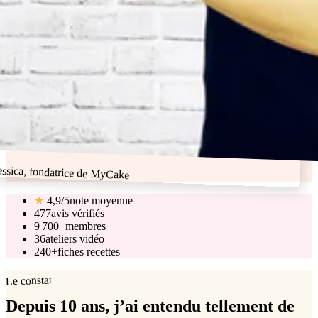
essica, fondatrice de MyCake
★
4,9/5
note moyenne
477
avis vérifiés
9 700+
membres
36
ateliers vidéo
240+
fiches recettes
Le constat
Depuis 10 ans, j’ai entendu tellement de