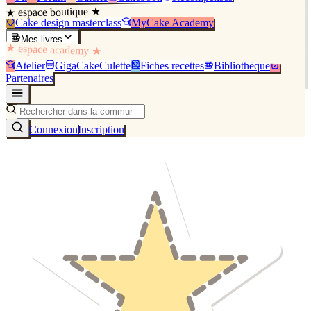
★ espace boutique ★
Cake design masterclass
MyCake Academy
Mes livres
★ espace academy ★
Atelier
GigaCakeCulette
Fiches recettes
Bibliothèque
Partenaires
Connexion
Inscription