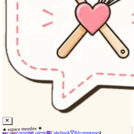
★ espace membre ★
Fil
Forum
Galerie
Cakebook
Récompenses