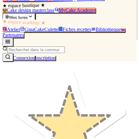
★ espace boutique ★
Cake design masterclass
MyCake Academy
Mes livres
★ espace academy ★
Atelier
GigaCakeCulette
Fiches recettes
Bibliothèque
Partenaires
Connexion
Inscription