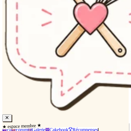
★ espace membre ★
Fil
Forum
Galerie
Cakebook
Récompenses