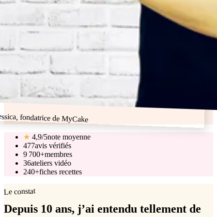
essica, fondatrice de MyCake
★
4,9/5
note moyenne
477
avis vérifiés
9 700+
membres
36
ateliers vidéo
240+
fiches recettes
Le constat
Depuis 10 ans, j’ai entendu tellement de