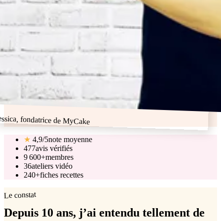
essica, fondatrice de MyCake
★
4,9/5
note moyenne
477
avis vérifiés
9 600+
membres
36
ateliers vidéo
240+
fiches recettes
Le constat
Depuis 10 ans, j’ai entendu tellement de