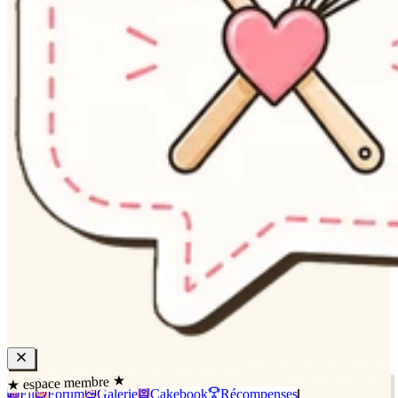
★ espace membre ★
Fil
Forum
Galerie
Cakebook
Récompenses