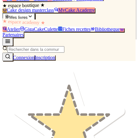
★ espace boutique ★
Cake design masterclass
MyCake Academy
Mes livres
★ espace academy ★
Atelier
GigaCakeCulette
Fiches recettes
Bibliothèque
Partenaires
Connexion
Inscription