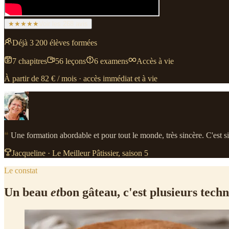
★★★★★
Voir les 268 avis
Déjà
3 200
élèves formées
7 chapitres
56 leçons
6 examens
Accès à vie
À partir de 82 € / mois · accès immédiat et à vie
❝
Une formation abordable et pour tout le monde, très sincère. C'est sim
Jacqueline · Le Meilleur Pâtissier, saison 5
Le constat
Un beau
et
bon gâteau, c'est plusieurs tech