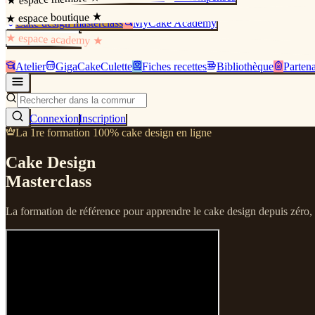
★ espace boutique ★
Cake design masterclass
MyCake Academy
★ espace academy ★
Mes livres
Atelier
GigaCakeCulette
Fiches recettes
Bibliothèque
Partena
Connexion
Inscription
La 1re formation 100% cake design en ligne
Cake Design
Masterclass
La formation de référence pour apprendre le cake design depuis zéro, da