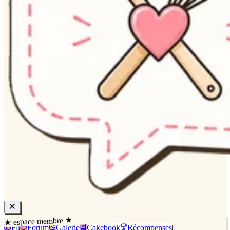
★ espace membre ★
Fil
Forum
Galerie
Cakebook
Récompenses