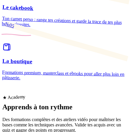
Le cakebook
Ton carnet perso : range tes créations et garde la trace de tes plus
belles réussites.
№05
La boutique
Formations premium, masterclass et ebooks pour aller plus loin en
pâtisserie.
★ Academy
Apprends
à ton rythme
Des formations complètes et des ateliers vidéo pour maîtriser les
bases comme les techniques avancées. Valide tes acquis avec un
quiz et gagne des points en progressant.