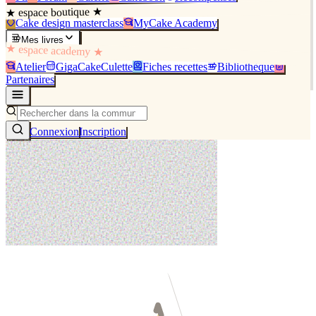
★ espace boutique ★
Cake design masterclass
MyCake Academy
Mes livres
★ espace academy ★
Atelier
GigaCakeCulette
Fiches recettes
Bibliothèque
Partenaires
Connexion
Inscription