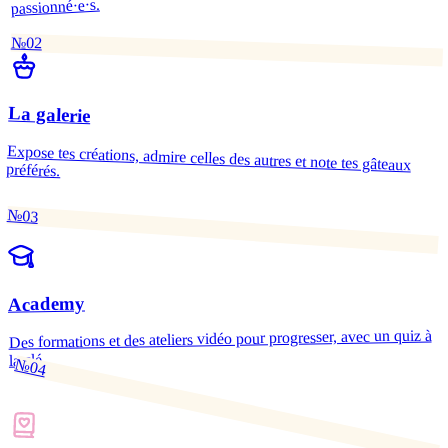
passionné·e·s.
№02
La galerie
Expose tes créations, admire celles des autres et note tes gâteaux
préférés.
№03
Academy
Des formations et des ateliers vidéo pour progresser, avec un quiz à
la clé.
№04