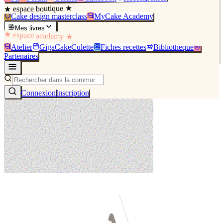
★ espace boutique ★
Cake design masterclass
MyCake Academy
Mes livres
★ espace academy ★
Atelier
GigaCakeCulette
Fiches recettes
Bibliothèque
Partenaires
Connexion
Inscription