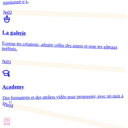
passionné·e·s.
№02
La galerie
Expose tes créations, admire celles des autres et note tes gâteaux
préférés.
№03
Academy
Des formations et des ateliers vidéo pour progresser, avec un quiz à
la clé.
№04