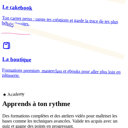
Le cakebook
Ton carnet perso : range tes créations et garde la trace de tes plus
belles réussites.
№05
La boutique
Formations premium, masterclass et ebooks pour aller plus loin en
pâtisserie.
★ Academy
Apprends
à ton rythme
Des formations complètes et des ateliers vidéo pour maîtriser les
bases comme les techniques avancées. Valide tes acquis avec un
quiz et gagne des points en progressant.