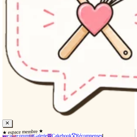
★ espace membre ★
Fil
Forum
Galerie
Cakebook
Récompenses