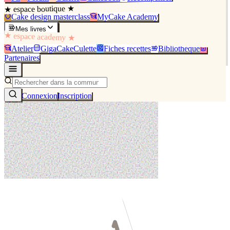
★ espace boutique ★
Cake design masterclass
MyCake Academy
Mes livres
★ espace academy ★
Atelier
GigaCakeCulette
Fiches recettes
Bibliothèque
Partenaires
Connexion
Inscription