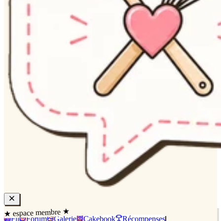
★ espace membre ★
Fil
Forum
Galerie
Cakebook
Récompenses