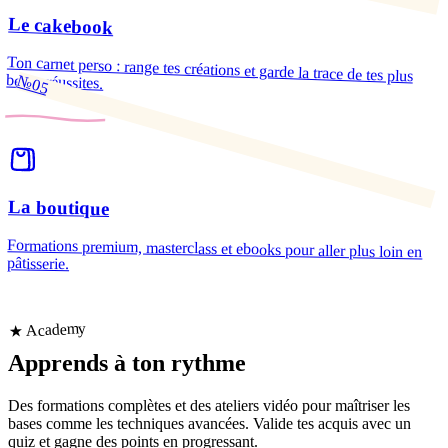
Le cakebook
Ton carnet perso : range tes créations et garde la trace de tes plus
belles réussites.
№05
La boutique
Formations premium, masterclass et ebooks pour aller plus loin en
pâtisserie.
★ Academy
Apprends
à ton rythme
Des formations complètes et des ateliers vidéo pour maîtriser les
bases comme les techniques avancées. Valide tes acquis avec un
quiz et gagne des points en progressant.