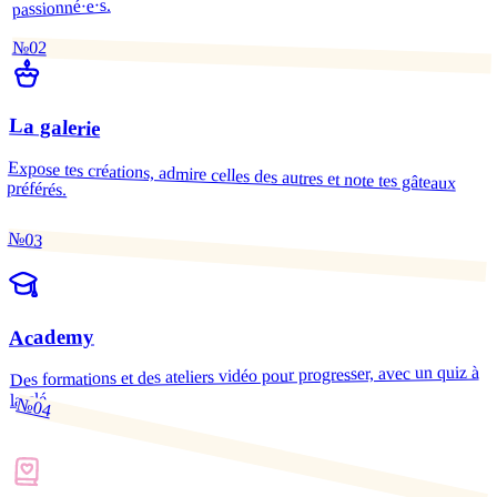
passionné·e·s.
№02
La galerie
Expose tes créations, admire celles des autres et note tes gâteaux
préférés.
№03
Academy
Des formations et des ateliers vidéo pour progresser, avec un quiz à
la clé.
№04