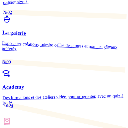
passionné·e·s.
№02
La galerie
Expose tes créations, admire celles des autres et note tes gâteaux
préférés.
№03
Academy
Des formations et des ateliers vidéo pour progresser, avec un quiz à
la clé.
№04