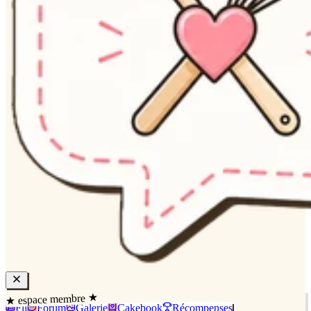
★ espace membre ★
Fil
Forum
Galerie
Cakebook
Récompenses