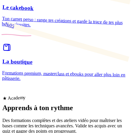
Le cakebook
Ton carnet perso : range tes créations et garde la trace de tes plus
belles réussites.
№05
La boutique
Formations premium, masterclass et ebooks pour aller plus loin en
pâtisserie.
★ Academy
Apprends
à ton rythme
Des formations complètes et des ateliers vidéo pour maîtriser les
bases comme les techniques avancées. Valide tes acquis avec un
quiz et gagne des points en progressant.