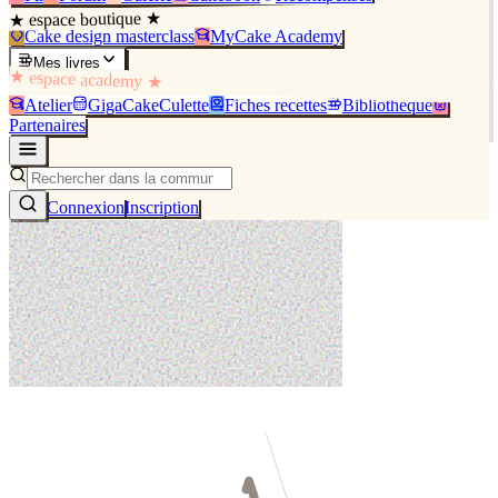
★ espace boutique ★
Cake design masterclass
MyCake Academy
Mes livres
★ espace academy ★
Atelier
GigaCakeCulette
Fiches recettes
Bibliothèque
Partenaires
Connexion
Inscription