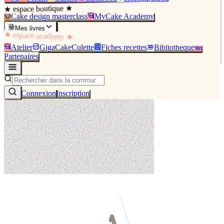
★ espace boutique ★
Cake design masterclass
MyCake Academy
Mes livres
★ espace academy ★
Atelier
GigaCakeCulette
Fiches recettes
Bibliothèque
Partenaires
Connexion
Inscription