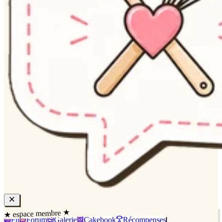
★ espace membre ★
Fil
Forum
Galerie
Cakebook
Récompenses