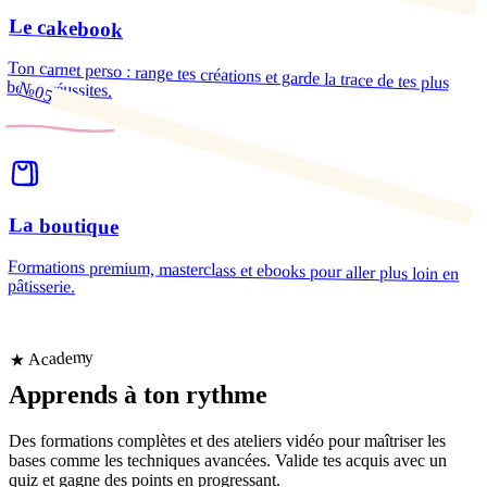
Le cakebook
Ton carnet perso : range tes créations et garde la trace de tes plus
belles réussites.
№05
La boutique
Formations premium, masterclass et ebooks pour aller plus loin en
pâtisserie.
★ Academy
Apprends
à ton rythme
Des formations complètes et des ateliers vidéo pour maîtriser les
bases comme les techniques avancées. Valide tes acquis avec un
quiz et gagne des points en progressant.