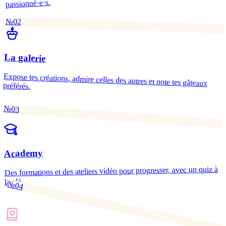
passionné·e·s.
№02
La galerie
Expose tes créations, admire celles des autres et note tes gâteaux
préférés.
№03
Academy
Des formations et des ateliers vidéo pour progresser, avec un quiz à
la clé.
№04